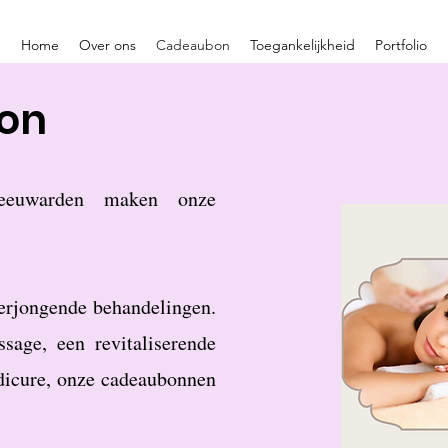
Home
Over ons
Cadeaubon
Toegankelijkheid
Portfolio
on
euwarden maken onze
verjongende behandelingen.
age, een revitaliserende
dicure, onze cadeaubonnen