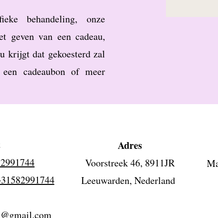
ieke behandeling, onze
et geven van een cadeau,
u krijgt dat gekoesterd zal
 een cadeaubon of meer
t
Adres
-2991744
Voorstreek 46, 8911JR
Ma
+31582991744
Leeuwarden, Nederland
Zo
y@gmail.com