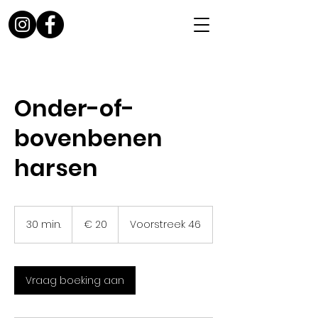
Onder-of-
bovenbenen
harsen
20
euro
30 min.
3
€ 20
Voorstreek 46
0
m
i
n
Vraag boeking aan
.