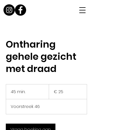
Ontharing
gehele gezicht
met draad
25
euro
45 min.
4
€ 25
5
m
Voorstreek 46
i
n
.
Vraag boeking aan