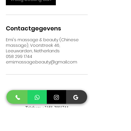
Contactgegevens
Emi's massage & beauty (Chinese
massage), Voorstreek 46,
Leeuwarden, Netherlands
058 299 1744
emi.massage.beauty@gmail.com
Contact
Telefoon:
+3158-2991744
Whatsapp Business: ​
+31582991744
E-mail:
Emi.massage.beauty@gmail.com