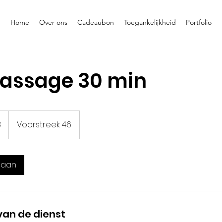
Home
Over ons
Cadeaubon
Toegankelijkheid
Portfolio
assage 30 min
8
Voorstreek 46
 aan
van de dienst