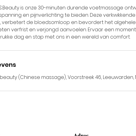
ge&Beauty is onze 30-minuten durende voetmassage on
tspanning en pijnverlichting te bieden. Deze verkwikkend
g, verbetert de bloedsomloop en bevordert het algehele w
en verfrist en verjongd aanvoelen. Ervaar een moment 
ukke dag en stap met ons in een wereld van comfort.
evens
beauty (Chinese massage), Voorstreek 46, Leeuwarden,
t
Adres