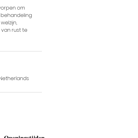
tworpen om
e behandeling
elzijn,
van rust te
 Netherlands
Openingstijden