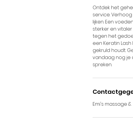
Ontdek het gehei
service. Verhoog 
lijken. Een voed
sterker en vital
tegen het gedoe
een Keratin Lash
gekruld houdt. G
vandaag nog je a
spreken.
Contactgeg
Emi's massage & 