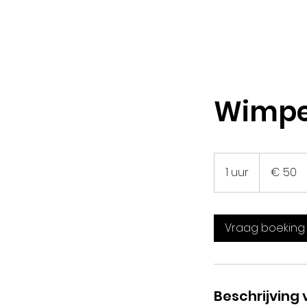
Wimper
50
euro
1 uur
1
€ 50
u
u
Vraag boeking
Beschrijving 