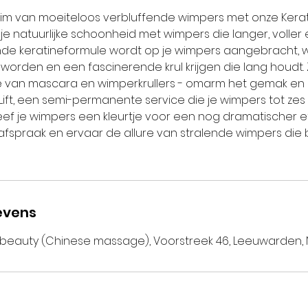
m van moeiteloos verbluffende wimpers met onze Kerati
je natuurlijke schoonheid met wimpers die langer, voller e
ende keratineformule wordt op je wimpers aangebracht,
er worden en een fascinerende krul krijgen die lang houd
 van mascara en wimperkrullers - omarm het gemak en 
 Lift, een semi-permanente service die je wimpers tot ze
eef je wimpers een kleurtje voor een nog dramatischer ef
fspraak en ervaar de allure van stralende wimpers die
evens
beauty (Chinese massage), Voorstreek 46, Leeuwarden,