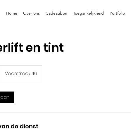
Home
Over ons
Cadeaubon
Toegankelijkheid
Portfolio
lift en tint
Voorstreek 46
 aan
van de dienst