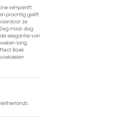
ne wimperlift
n prachtig gelift
 waardoor ze
t. Zeg maar dag
de elegantie van
s weken lang
fect. Boek
 boekdelen
 Netherlands