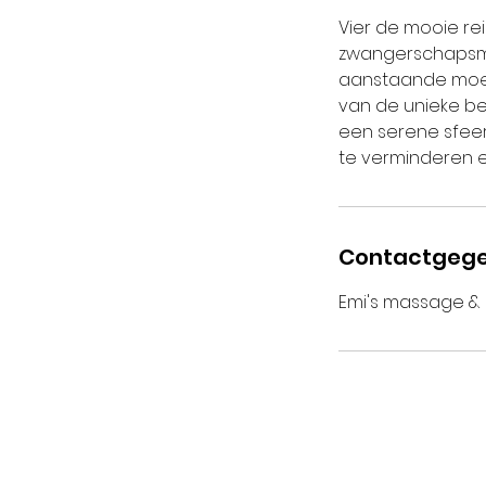
Vier de mooie re
zwangerschapsmas
aanstaande moed
van de unieke b
een serene sfee
te verminderen e
Contactgeg
Emi's massage & 