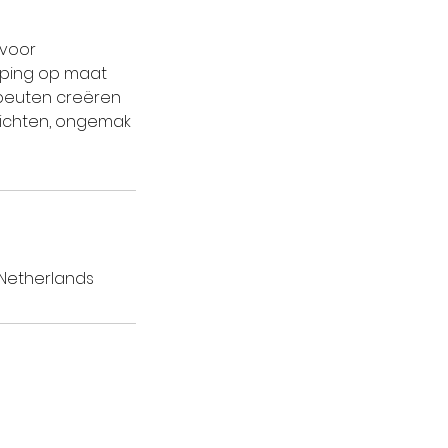
 voor
pping op maat
peuten creëren
lichten, ongemak
 Netherlands