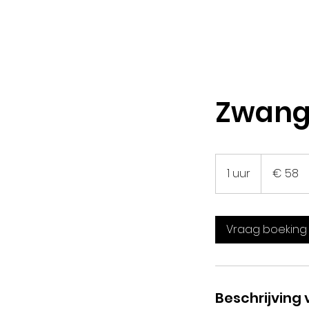
Zwang
58
euro
1 uur
1
€ 58
u
u
Vraag boeking
Beschrijving 